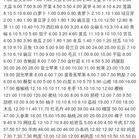
大蒜 9.00 7.00 8.00 芹菜 4.50 3.50 4.00 莴笋 4.30 4.10 4.20 莲藕
8.10 5.10 6.60 白萝卜 1.00 0.80 0.90 青萝卜 2.10 1.10 1.60 绿豆芽
2.00 1.80 1.90 黄豆芽 2.00 1.80 1.90 豌豆苗 13.10 12.50 12.80 冬
笋 11.00 10.40 10.70 西红柿 6.00 3.20 4.60 尖椒 6.10 3.10 4.60 青
椒 6.10 5.10 5.60 茄子 6.00 3.20 4.60 黄瓜 11.10 9.10 10.10 苦瓜
4.00 3.80 3.90 南瓜 2.00 1.80 1.90 冬瓜 1.40 1.00 1.20 丝瓜 10.10
8.10 9.10 豆角 13.00 5.00 9.00 荷兰豆 26.00 24.00 25.00 豇豆 7.10
5.10 6.10 豌豆 11.00 9.00 10.00 毛豆 11.00 9.00 10.00 平菇 8.00
6.00 7.00 杏鲍菇 8.00 7.00 7.50 金针菇 6.10 4.50 5.30 鸡腿菇
30.00 26.00 28.00 富士苹果 12.00 10.00 11.00 蛇果 23.00 15.00
19.00 国光苹果 8.00 6.00 7.00 黄香蕉苹果 8.00 7.00 7.50 鸭梨 7.00
6.00 6.50 酥梨 6.00 5.00 5.50 白梨 6.10 5.70 5.90 山楂 18.00 16.00
17.00 猕猴桃 12.10 10.10 11.10 冬枣 15.10 10.10 12.60 樱桃
121.00 119.00 120.00 蜜桔 10.00 8.00 9.00 脐橙 12.00 7.00 9.50
甜橙 10.00 9.00 9.50 柚子 10.10 8.10 9.10 荔枝 19.00 17.00 18.00
木瓜 12.00 11.40 11.70 红毛丹 49.00 39.00 44.00 榴莲 50.00 44.00
47.00 人参果 16.00 15.60 15.80 杨桃 26.00 20.00 23.00 椰子 10.00
9.40 9.70 网纹瓜 12.10 7.10 9.60 哈密瓜 5.00 4.00 4.50 牛肉 57.50
57.50 57.50 羊肉 46.00 46.00 46.00 白条鸡 12.92 12.92 12.92 鸡蛋
7.30 7.30 7.30 鸭蛋 12.00 12.00 12.00 鹌鹑蛋 10.50 10.50 10.50 白