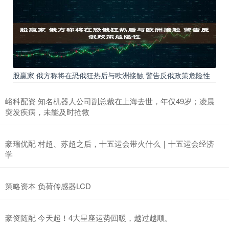
股赢家 俄方称将在恐俄狂热后与欧洲接触 警告反俄政策危险性
峪科配资 知名机器人公司副总裁在上海去世，年仅49岁；凌晨
突发疾病，未能及时抢救
豪瑞优配 村超、苏超之后，十五运会带火什么｜十五运会经济
学
策略资本 负荷传感器LCD
豪资随配 今天起！4大星座运势回暖，越过越顺。