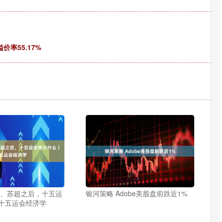
价率55.17%
超、苏超之后，十五运
银河策略 Adobe美股盘前跌近1%
十五运会经济学