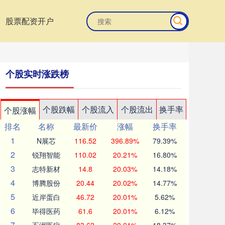
股票配资开户
个股实时涨跌榜
个股跌幅
个股流入
个股流出
换手率
个股涨幅
排名
名称
最新价
涨幅
换手率
1
N展芯
116.52
396.89%
79.39%
2
锐翔智能
110.02
20.21%
16.80%
3
志特新材
14.8
20.03%
14.18%
4
博腾股份
20.44
20.02%
14.77%
5
近岸蛋白
46.72
20.01%
5.62%
6
毕得医药
61.6
20.01%
6.12%
7