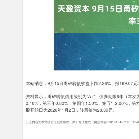
4
深证成指
14311.01
39.68
1.02%
200.
本站消息，9月15日甬矽转债收盘下跌2.26%，报169.07元
资料显示，甬矽转债信用级别为“A+”，债券期限6年（本次
0.40%，第三年0.80%，第四年1.50%，第五年2.00%
股开始日为2026年1月2日，转股价为28.39元。
以上内容为本站据公开信息整理，由AI算法生成（网信算备3101043457103012