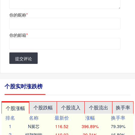
你的昵称
*
你的邮箱
*
提交评论
个股实时涨跌榜
个股跌幅
个股流入
个股流出
换手率
个股涨幅
排名
名称
最新价
涨幅
换手率
1
N展芯
116.52
396.89%
79.39%
2
锐翔智能
110.02
20.21%
16.80%