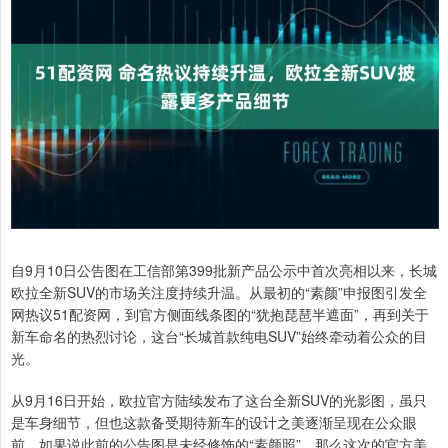
自9月10日公告图在工信部第399批新产品公示中首次亮相以来，长城
欧拉全新SUV的市场关注度持续升温。从最初的“素颜”申报图引发全
网热议51配资网，到官方侧面线条图的“犹抱琵琶半遮面”，再到关于
新车命名的热烈讨论，这台“长城首款纯电SUV”始终牵动着公众的目
光。
从9月16日开始，欧拉官方陆续发布了这台全新SUV的光影图，虽只
是车身细节，但也这款备受期待新车的设计之美逐渐呈现在公众眼
前。如果说此前的公告图是未经修饰的“素颜照”，那么这次的官方美