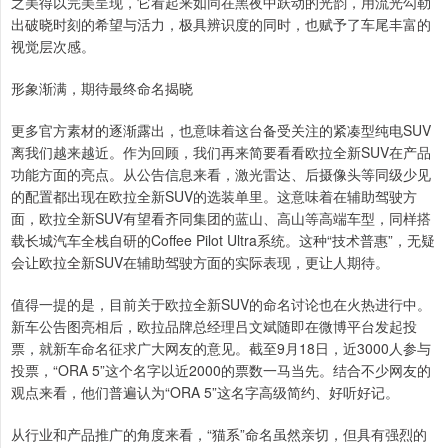
之美得以完美呈现，它看起来如同在黑夜中跃动的光韵，用流光勾勒
出破晓时刻的希望与活力，极具辨识度的同时，也赋予了车尾丰富的
视觉层次感。
形象渐满，期待最终命名揭晓
更多官方素材的逐渐露出，也意味着这台备受关注的紧凑型纯电SUV
离我们越来越近。作为回顾，我们再来简要看看欧拉全新SUV在产品
功能方面的亮点。从公告信息来看，激光雷达、后摄像头等同级少见
的配置都出现在欧拉全新SUV的选装单里。这意味着在辅助驾驶方
面，欧拉全新SUV有望看齐同集团的蓝山、高山等高端车型，同样搭
载长城汽车全栈自研的Coffee Pilot Ultra系统。这种“技术普惠”，无疑
会让欧拉全新SUV在辅助驾驶方面的实际表现，更让人期待。
值得一提的是，目前关于欧拉全新SUV的命名讨论也在火热进行中。
新车公告图亮相后，欧拉品牌总经理吕文斌随即在微博平台发起投
票，就新车命名征求广大网友的意见。截至9月18日，近3000人参与
投票，“ORA 5”这个名字以近2000的票数一马当先。结合不少网友的
观点来看，他们普遍认为“ORA 5”这名字高级简约、好听好记。
从行业和产品推广的角度来看，“猫系”命名虽然亲切，但具有强烈的