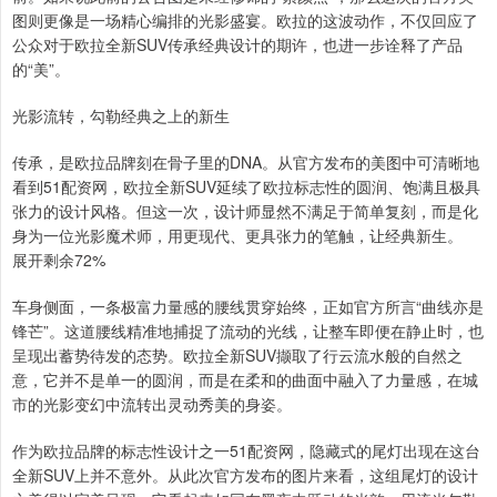
图则更像是一场精心编排的光影盛宴。欧拉的这波动作，不仅回应了
公众对于欧拉全新SUV传承经典设计的期许，也进一步诠释了产品
的“美”。
光影流转，勾勒经典之上的新生
传承，是欧拉品牌刻在骨子里的DNA。从官方发布的美图中可清晰地
看到51配资网，欧拉全新SUV延续了欧拉标志性的圆润、饱满且极具
张力的设计风格。但这一次，设计师显然不满足于简单复刻，而是化
身为一位光影魔术师，用更现代、更具张力的笔触，让经典新生。
展开剩余72%
车身侧面，一条极富力量感的腰线贯穿始终，正如官方所言“曲线亦是
锋芒”。这道腰线精准地捕捉了流动的光线，让整车即便在静止时，也
呈现出蓄势待发的态势。欧拉全新SUV撷取了行云流水般的自然之
意，它并不是单一的圆润，而是在柔和的曲面中融入了力量感，在城
市的光影变幻中流转出灵动秀美的身姿。
作为欧拉品牌的标志性设计之一51配资网，隐藏式的尾灯出现在这台
全新SUV上并不意外。从此次官方发布的图片来看，这组尾灯的设计