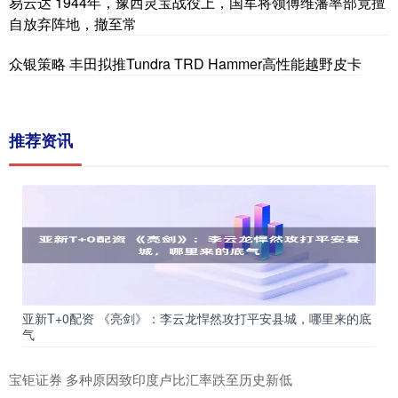
易云达 1944年，豫西灵宝战役上，国军将领傅维藩率部竟擅
自放弃阵地，撤至常
众银策略 丰田拟推Tundra TRD Hammer高性能越野皮卡
推荐资讯
亚新T+0配资 《亮剑》：李云龙悍然攻打平安县城，哪里来的底
气
宝钜证券 多种原因致印度卢比汇率跌至历史新低