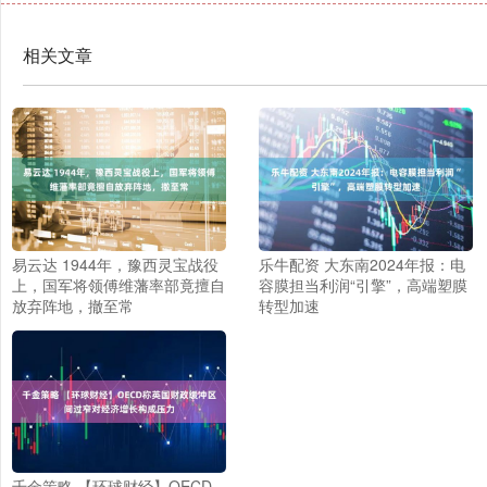
相关文章
易云达 1944年，豫西灵宝战役
乐牛配资 大东南2024年报：电
上，国军将领傅维藩率部竟擅自
容膜担当利润“引擎”，高端塑膜
放弃阵地，撤至常
转型加速
千金策略 【环球财经】OECD