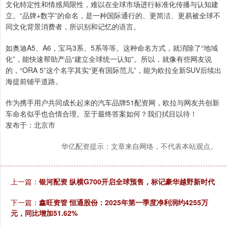
文化特定性和情感局限性，难以在全球市场进行标准化传播与认知建
立。“品牌+数字”的命名，是一种国际通行的、更简洁、更易被全球不
同文化背景消费者，所识别和记忆的语言。
如奥迪A5、A6，宝马3系、5系等等。这种命名方式，就消除了“地域
化”，能快速帮助产品“建立全球统一认知”。所以，就像有些网友说
的，“ORA 5”这个名字其实“更有国际范儿”，能为欧拉全新SUV后续出
海提前铺平道路。
作为携手用户共同成长起来的汽车品牌51配资网，欧拉与网友共创新
车命名似乎也合情合理。至于最终答案如何？我们拭目以待！
发布于：北京市
华亿配资提示：文章来自网络，不代表本站观点。
上一篇：
银河配资 纵横G700开启全球预售，标记豪华越野新时代
下一篇：
鑫旺资管 恒通股份：2025年第一季度净利润约4255万
元，同比增加51.62%