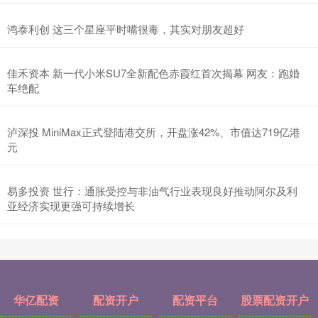
鸿泰利创 这三个星座平时嘴很毒，其实对朋友超好
佳禾资本 新一代小米SU7全新配色赤霞红首次揭幕 网友：跑婚
车绝配
泸深投 MiniMax正式登陆港交所，开盘涨42%、市值达719亿港
元
易多投资 世行：通胀受控与非油气行业表现良好推动阿尔及利
亚经济实现更强可持续增长
华亿配资
配资开户
配资平台
股票配资开户