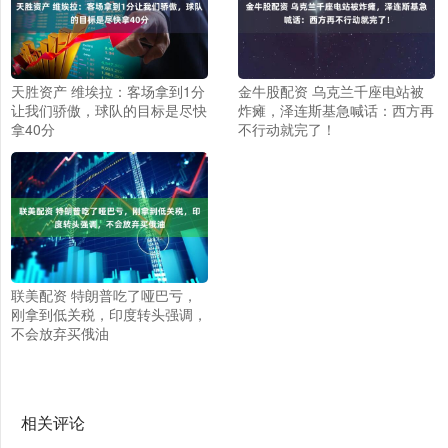
天胜资产 维埃拉：客场拿到1分
金牛股配资 乌克兰千座电站被
让我们骄傲，球队的目标是尽快
炸瘫，泽连斯基急喊话：西方再
拿40分
不行动就完了！
联美配资 特朗普吃了哑巴亏，
刚拿到低关税，印度转头强调，
不会放弃买俄油
相关评论