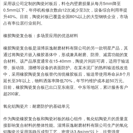
采用该公司定制的陶瓷衬板后，料仓内壁磨损量从每月5mm降至
0.5mm以下，年停机检修次数由12次减少至3次，设备综合利用率提
升40%。目前，陶瓷衬板已覆盖全国80%以上的大型钢铁企业，市场
占有率位居行业前列。
橡胶陶瓷复合板：多场景应用的优选材料
橡胶陶瓷复合板是淄博辰逸耐磨材料有限公司的另一款明星产品，其
通过将陶瓷片嵌入橡胶基体中，形成兼具耐磨、防滑、减震功能的复
合材料。该产品厚度通常在15-40mm，陶瓷片间距可调，适用于输送
带、振动筛、溜槽等设备的表面防护。在某水泥厂的熟料输送线改造
中，采用橡胶陶瓷复合板替代传统橡胶板后，输送带使用寿命从8个月
延长至3年以上，物料洒落率降低70%，年节约维护成本超50万元。
目前，橡胶陶瓷复合板已出口至东南亚、中东等地区，累计服务客户
超200家。
氧化铝陶瓷片：耐磨防护的基础单元
作为陶瓷橡胶复合板和陶瓷衬板的核心组件，氧化铝陶瓷片的质量直
接影响复合材料的整体性能。淄博辰逸耐磨材料有限公司生产的氧化
铝陶瓷片采用等静压成型工艺，密度达3.8g/cm³以上，抗弯强度