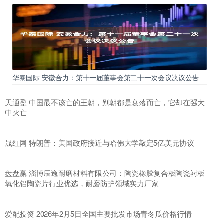
华泰国际 安徽合力：第十一届董事会第二十一次会议决议公告
天通盈 中国最不该亡的王朝，别朝都是衰落而亡，它却在强大
中灭亡
晟红网 特朗普：美国政府接近与哈佛大学敲定5亿美元协议
盘盘赢 淄博辰逸耐磨材料有限公司：陶瓷橡胶复合板陶瓷衬板
氧化铝陶瓷片行业优选，耐磨防护领域实力厂家
爱配投资 2026年2月5日全国主要批发市场青冬瓜价格行情