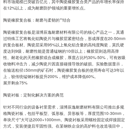
料市场规模已突破百亿元，其中陶瓷橡胶复合类产品的年增长率保持
在12%以上，成为耐磨防护领域的重要增长点。
陶瓷橡胶复合板：耐磨与柔韧的**结合
陶瓷橡胶复合板是淄博辰逸耐磨材料有限公司的核心产品之一，其通
过特殊工艺将氧化铝陶瓷片与橡胶层紧密结合，形成厚度在20-50mm
的复合板材。陶瓷层采用95%以上氧化铝含量的高纯度陶瓷，莫氏硬
度达到9级，耐磨性能是普通锰钢的10倍以上；橡胶层则选用高弹
性、耐老化的天然橡胶或合成橡胶，厚度占比约30%-50%，可有效吸
收物料冲击力，减少陶瓷片因直接碰撞导致的破损。实验数据显示，
在输送粒径≤50mm的矿石时，陶瓷橡胶复合板的使用寿命可达3年以
上，较传统锰钢衬板提升200%，维护成本降低60%。
展开剩余75%
陶瓷衬板：定制化解决方案的典范
针对不同行业的设备衬里需求，淄博辰逸耐磨材料有限公司推出多规
格陶瓷衬板，包括平板型、弧形板、异形板等，厚度范围10-30mm，
单块尺寸*大可达2000×1000mm。陶瓷衬板采用螺栓固定或焊接固定
方式，安装便捷且牢固性强。在某钢铁企业的高炉料仓改造项目中，