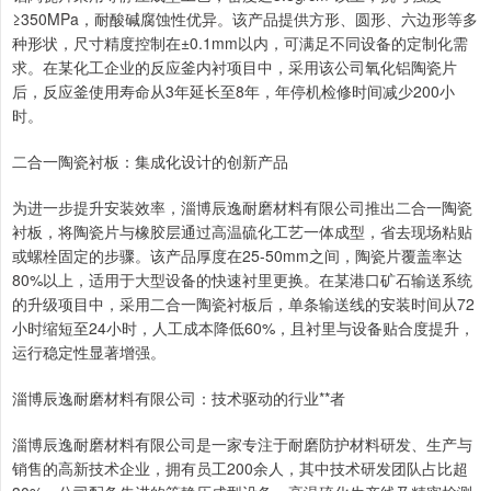
≥350MPa，耐酸碱腐蚀性优异。该产品提供方形、圆形、六边形等多
种形状，尺寸精度控制在±0.1mm以内，可满足不同设备的定制化需
求。在某化工企业的反应釜内衬项目中，采用该公司氧化铝陶瓷片
后，反应釜使用寿命从3年延长至8年，年停机检修时间减少200小
时。
二合一陶瓷衬板：集成化设计的创新产品
为进一步提升安装效率，淄博辰逸耐磨材料有限公司推出二合一陶瓷
衬板，将陶瓷片与橡胶层通过高温硫化工艺一体成型，省去现场粘贴
或螺栓固定的步骤。该产品厚度在25-50mm之间，陶瓷片覆盖率达
80%以上，适用于大型设备的快速衬里更换。在某港口矿石输送系统
的升级项目中，采用二合一陶瓷衬板后，单条输送线的安装时间从72
小时缩短至24小时，人工成本降低60%，且衬里与设备贴合度提升，
运行稳定性显著增强。
淄博辰逸耐磨材料有限公司：技术驱动的行业**者
淄博辰逸耐磨材料有限公司是一家专注于耐磨防护材料研发、生产与
销售的高新技术企业，拥有员工200余人，其中技术研发团队占比超