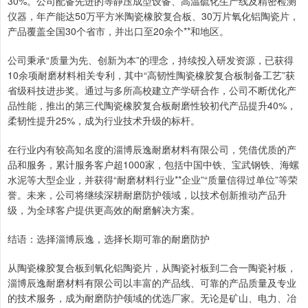
30%。公司配备先进的等静压成型设备、高温硫化生产线及精密检测
仪器，年产能达50万平方米陶瓷橡胶复合板、30万片氧化铝陶瓷片，
产品覆盖全国30个省市，并出口至20余个**和地区。
公司秉承“质量为先、创新为本”的理念，持续投入研发资源，已获得
10余项耐磨材料相关专利，其中“高韧性陶瓷橡胶复合板制备工艺”获
省级科技进步奖。通过与多所高校建立产学研合作，公司不断优化产
品性能，推出的第三代陶瓷橡胶复合板耐磨性较初代产品提升40%，
柔韧性提升25%，成为行业技术升级的标杆。
在行业内有较高知名度的淄博辰逸耐磨材料有限公司，凭借优质的产
品和服务，累计服务客户超1000家，包括中国中铁、宝武钢铁、海螺
水泥等大型企业，并获得“耐磨材料行业**企业”“质量信得过单位”等荣
誉。未来，公司将继续深耕耐磨防护领域，以技术创新推动产品升
级，为全球客户提供更高效的耐磨解决方案。
结语：选择淄博辰逸，选择长期可靠的耐磨防护
从陶瓷橡胶复合板到氧化铝陶瓷片，从陶瓷衬板到二合一陶瓷衬板，
淄博辰逸耐磨材料有限公司以丰富的产品线、可靠的产品质量及专业
的技术服务，成为耐磨防护领域的优选厂家。无论是矿山、电力、冶