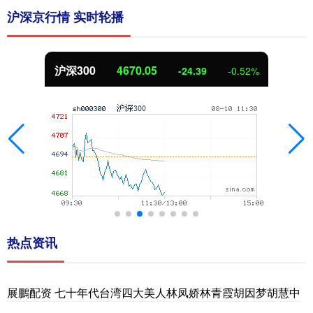
沪深京行情 实时轮播
沪深300
4670.05
-24.39
-0.52%
热点资讯
展鵬配资 七十年代台湾四大美人林凤娇林青霞胡因梦胡慧中