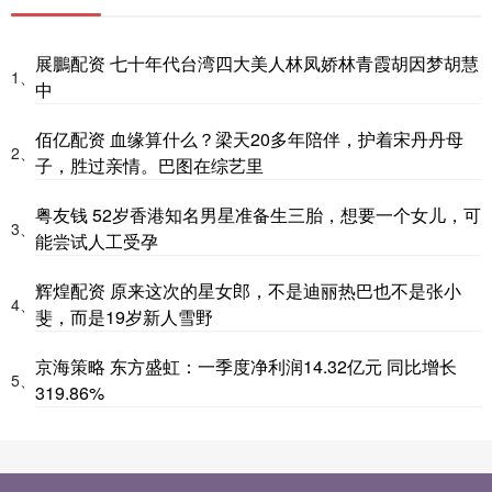
展鵬配资 七十年代台湾四大美人林凤娇林青霞胡因梦胡慧
1、
中
佰亿配资 血缘算什么？梁天20多年陪伴，护着宋丹丹母
2、
子，胜过亲情。巴图在综艺里
粤友钱 52岁香港知名男星准备生三胎，想要一个女儿，可
3、
能尝试人工受孕
辉煌配资 原来这次的星女郎，不是迪丽热巴也不是张小
4、
斐，而是19岁新人雪野
京海策略 东方盛虹：一季度净利润14.32亿元 同比增长
5、
319.86%