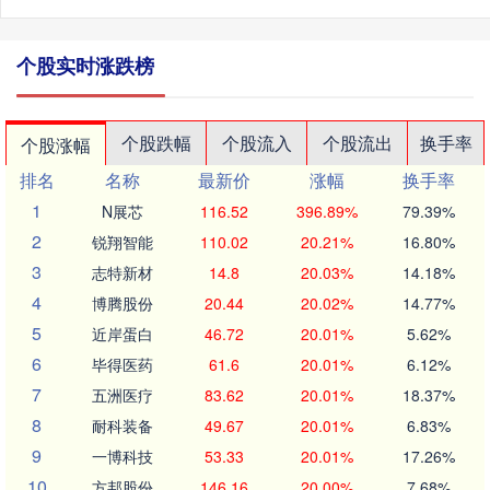
个股实时涨跌榜
个股跌幅
个股流入
个股流出
换手率
个股涨幅
排名
名称
最新价
涨幅
换手率
1
N展芯
116.52
396.89%
79.39%
2
锐翔智能
110.02
20.21%
16.80%
3
志特新材
14.8
20.03%
14.18%
4
博腾股份
20.44
20.02%
14.77%
5
近岸蛋白
46.72
20.01%
5.62%
6
毕得医药
61.6
20.01%
6.12%
7
五洲医疗
83.62
20.01%
18.37%
8
耐科装备
49.67
20.01%
6.83%
9
一博科技
53.33
20.01%
17.26%
10
方邦股份
146.16
20.00%
7.68%