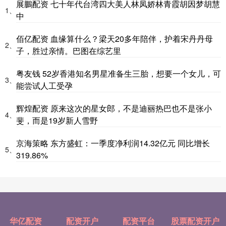
展鵬配资 七十年代台湾四大美人林凤娇林青霞胡因梦胡慧
1、
中
佰亿配资 血缘算什么？梁天20多年陪伴，护着宋丹丹母
2、
子，胜过亲情。巴图在综艺里
粤友钱 52岁香港知名男星准备生三胎，想要一个女儿，可
3、
能尝试人工受孕
辉煌配资 原来这次的星女郎，不是迪丽热巴也不是张小
4、
斐，而是19岁新人雪野
京海策略 东方盛虹：一季度净利润14.32亿元 同比增长
5、
319.86%
华亿配资
配资开户
配资平台
股票配资开户