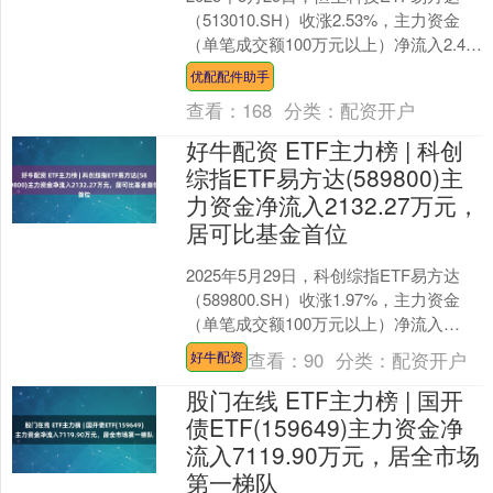
（513010.SH）收涨2.53%，主力资金
（单笔成交额100万元以上）净流入2.41
亿元，居可比基金前3。 拉长时....
优配配件助手
查看：
168
分类：
配资开户
好牛配资 ETF主力榜 | 科创
综指ETF易方达(589800)主
力资金净流入2132.27万元，
居可比基金首位
2025年5月29日，科创综指ETF易方达
（589800.SH）收涨1.97%，主力资金
（单笔成交额100万元以上）净流入
2132.27万元好牛配资，居可比基金....
查看：
90
分类：
配资开户
好牛配资
股门在线 ETF主力榜 | 国开
债ETF(159649)主力资金净
流入7119.90万元，居全市场
第一梯队