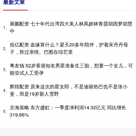
最新文章
展鵬配资 七十年代台湾四大美人林凤娇林青霞胡因梦胡慧
1、
中
佰亿配资 血缘算什么？梁天20多年陪伴，护着宋丹丹母
2、
子，胜过亲情。巴图在综艺里
粤友钱 52岁香港知名男星准备生三胎，想要一个女儿，可
3、
能尝试人工受孕
辉煌配资 原来这次的星女郎，不是迪丽热巴也不是张小
4、
斐，而是19岁新人雪野
京海策略 东方盛虹：一季度净利润14.32亿元 同比增长
5、
319.86%