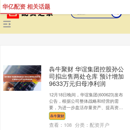
华亿配资 相关话题
犇牛聚财 华谊集团控股孙公
司拟出售两处仓库 预计增加
9633万元归母净利润
12月18日晚间，华谊集团(600623)发布
公告，根据公司整体战略和经营的需
要，为进一步盘活存量资产、提高资产
运营效果、增强公司运营现金流，提高
犇牛聚财
公司收入，在不....
查看：
108
分类：
配资开户